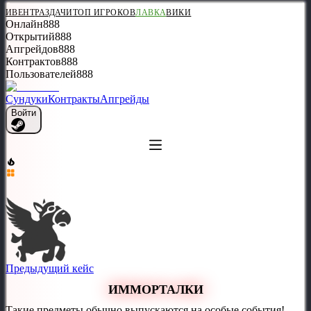
ИВЕНТ
РАЗДАЧИ
ТОП ИГРОКОВ
ЛАВКА
ВИКИ
Онлайн
888
Открытий
888
Апгрейдов
888
Контрактов
888
Пользователей
888
Сундуки
Контракты
Апгрейды
Войти
Предыдущий кейс
ИММОРТАЛКИ
Такие предметы обычно выпускаются на особые события!