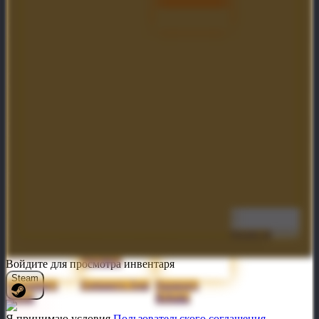
Glare of the
Bloodfeather
Mantle of Grim
Scavenging
Tyrant
Feast
Facade
Guttleslug
Lycosidae's
Censer of Gliss
Iceflight Edifice
Savage Mettle
Favor
Blastforge
Profane Union
Pyrexaec Flux
Full-Bore
Exhaler
Bonanza
Crimson Pique
Maraxiform's Ire
Chaos Fulcrum
Staff of Gun-Yu
Span of Sorrow
Golden Bracers
Golden Edict of
Hearts of
of Forlorn
Shadows
Misrule
Precipice
Войдите для просмотра инвентаря
Steam
Lycosidae's
Fortunes's Tout
Paragon's
Brood
Rebuke
Я принимаю условия
Пользовательского соглашения