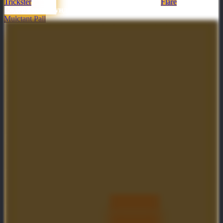
Trickster
Flare
Содержимое сундука
Mulctant Pall
Mania's Mask
Etienne's
Golden Offhand
Crux of Perplex
Revenge
Basher of Mage
Skulls
Origins of Faith
Gimlek
Trust of the
Mandate of the
Decanter
Benefactor 2018
Stormborn
Tines of Tybara
Mantle of the
Hydrakan Latch
Gravelmaw
Whispered
Bond
Transversant
White Sentry
Golden Edge of
Pachyderm
Soul
the Lost Order
Powderwagon
Elephant
Peregrine Flight
Shadow
Offhand Basher
Malefic Drake's
Masquerade
of Mage Skulls
Hood