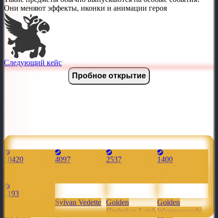
Они меняют эффекты, иконки и анимации героя
Следующий кейс
Пробное открытие
Самые редкие
10420
4097
2537
1400
1193
Cult of the
Sylvan Vedette
Golden
Golden
Demon
Hydrakan Latch
Wyrmwrought