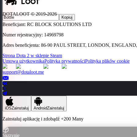
DOTALOOT © 2019-
2026
Kopiuj
Beneficjant
:
RC BLOCK SOLUTIONS LTD
Numer rejestracyjny
:
14969798
Adres beneficjenta
:
86-90 PAUL STREET, LONDON, ENGLAND,
Strona Dota 2 w sklepie Steam
Umowa użytkownika
Polityka prywatności
Polityka plików cookie
support@dotaloot.me
iOS
Zainstaluj
Android
Zainstaluj
Zainstaluj aplikację i zdobądź
+200 Many
Skrzynie