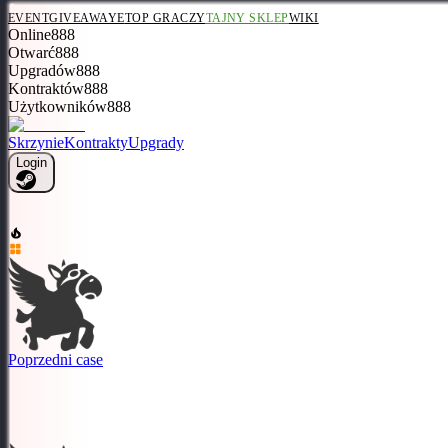
EVENT
GIVEAWAYE
TOP GRACZY
TAJNY SKLEP
WIKI
Online
888
Otwarć
888
Upgradów
888
Kontraktów
888
Użytkowników
888
Skrzynie
Kontrakty
Upgrady
Login
Poprzedni case