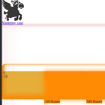
Następny case
Najrzadsze dropy
866
550 Runes
500 Runes
Zawartość skrzyni